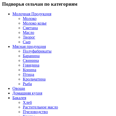
Подворья сельчан по категориям
Молочная Продукция
Молоко
Молоко козье
Сметана
Масло
Творог
Сыр
Мясная продукция
Полуфабрикаты
Баранина
Свинина
Говядина
Конина
Птица
Крольчатина
Рыба
Овощи
Домашняя кухня
Бакалея
Хлеб
Растительное масло
Пчеловодство