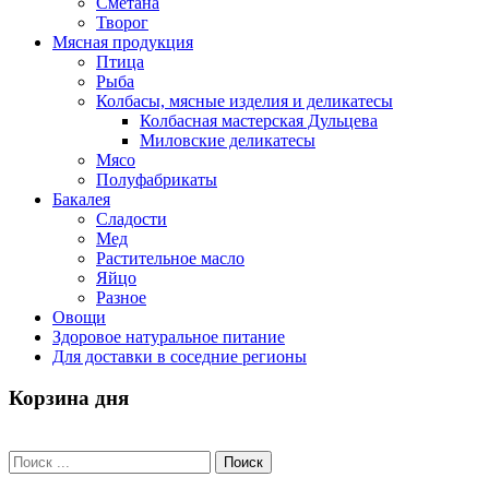
Сметана
Творог
Мясная продукция
Птица
Рыба
Колбасы, мясные изделия и деликатесы
Колбасная мастерская Дульцева
Миловские деликатесы
Мясо
Полуфабрикаты
Бакалея
Сладости
Мед
Растительное масло
Яйцо
Разное
Овощи
Здоровое натуральное питание
Для доставки в соседние регионы
Корзина дня