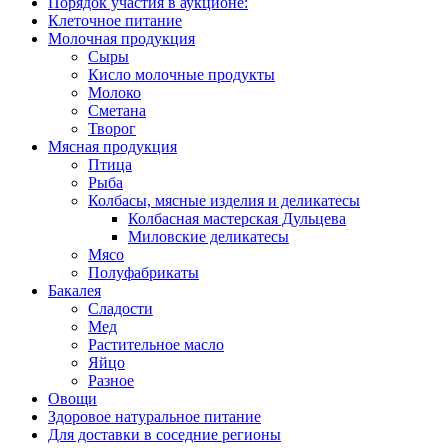
Порядок участия в аукционе:
Клеточное питание
Молочная продукция
Сыры
Кисло молочные продукты
Молоко
Сметана
Творог
Мясная продукция
Птица
Рыба
Колбасы, мясные изделия и деликатесы
Колбасная мастерская Дульцева
Миловские деликатесы
Мясо
Полуфабрикаты
Бакалея
Сладости
Мед
Растительное масло
Яйцо
Разное
Овощи
Здоровое натуральное питание
Для доставки в соседние регионы