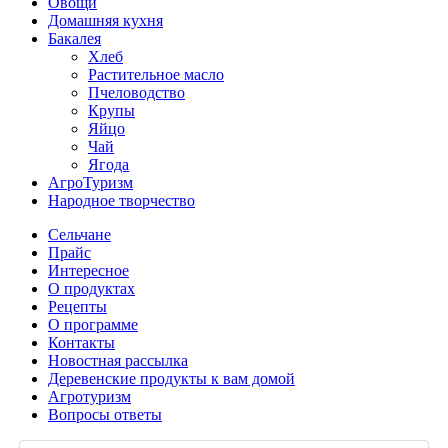
Овощи
Домашняя кухня
Бакалея
Хлеб
Растительное масло
Пчеловодство
Крупы
Яйцо
Чай
Ягода
АгроТуризм
Народное творчество
Сельчане
Прайс
Интересное
О продуктах
Рецепты
О программе
Контакты
Новостная рассылка
Деревенские продукты к вам домой
Агротуризм
Вопросы ответы