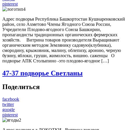
pinterest
Адрес подворья Республика Башкортостан Кушнаренковский
район, село Ахметово Члены Ягодного Союза России,
Учредители Плодово-ягодного Союза Башкирии,
пропагандисты традиционных органических фермерских
хозяйств. Витрина товаров производителя Выращивают
органическим методом Землянику садовую(клубника),
смородину, крыжовник, малину, облепиху, аронию, черную
бузину, яблоки, груши, жимолость, вишню. саженцы О
подворье АПК Столыпино -это плодово-ягодное […]
47-37
подворье Светланы
Поделиться
facebook
twitter
google
pinterest
Адрес подворья д.ЛОКОТКИ Витрина товаров