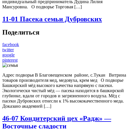
индивидуальный предприниматель Дудина Лилия
Мансуровна. О подворье Торговая […]
11-01
Пасека семьи Дубровских
Поделиться
facebook
twitter
google
pinterest
Адрес подворья В Благовещенском районе, с.Тукан Витрина
товаров производителя мед, медовуха, крем мед О подворье
Башкирский мёд высокого качества напрямую с пасеки.
Экологически чистый мёд — пасека находится в башкирской
глубинке, вдали от городов и загрязненного воздуха. Мёд с
пасеки Дубровских отнесли к 1% высококачественного меда.
Доказано академией […]
46-07
Кондитерский цех «Радж» —
Восточные сладости