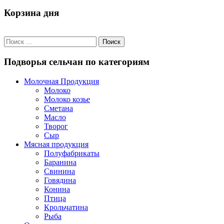
Корзина дня
Подворья сельчан по категориям
Молочная Продукция
Молоко
Молоко козье
Сметана
Масло
Творог
Сыр
Мясная продукция
Полуфабрикаты
Баранина
Свинина
Говядина
Конина
Птица
Крольчатина
Рыба