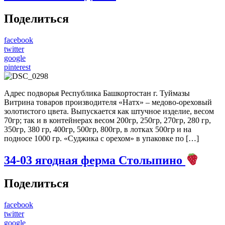
Поделиться
facebook
twitter
google
pinterest
Адрес подворья Республика Башкортостан г. Туймазы
Витрина товаров производителя «Натх» – медово-ореховый
золотистого цвета. Выпускается как штучное изделие, весом
70гр; так и в контейнерах весом 200гр, 250гр, 270гр, 280 гр,
350гр, 380 гр, 400гр, 500гр, 800гр, в лотках 500гр и на
подносе 1000 гр. «Суджика с орехом» в упаковке по […]
34-03
ягодная ферма Столыпино
Поделиться
facebook
twitter
google