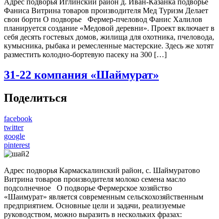
Адрес подворья Иглинский район д. Иван-Казанка подворье
Фаниса Витрина товаров производителя Мед Туризм Делает
свои борти О подворье Фермер-пчеловод Фанис Халилов
планируется создание «Медовой деревни». Проект включает в
себя десять гостевых домов, жилища для охотника, пчеловода,
кумысника, рыбака и ремесленные мастерские. Здесь же хотят
разместить колодно-бортевую пасеку на 300 […]
31-22
компания «Шаймурат»
Поделиться
facebook
twitter
google
pinterest
Адрес подворья Кармаскалинский район, с. Шаймуратово
Витрина товаров производителя молоко семена масло
подсолнечное О подворье Фермерское хозяйство
«Шаимурат» является современным сельскохозяйственным
предприятием. Основные цели и задачи, реализуемые
руководством, можно выразить в нескольких фразах: