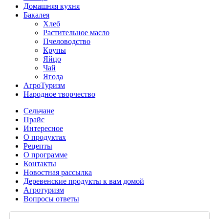
Домашняя кухня
Бакалея
Хлеб
Растительное масло
Пчеловодство
Крупы
Яйцо
Чай
Ягода
АгроТуризм
Народное творчество
Сельчане
Прайс
Интересное
О продуктах
Рецепты
О программе
Контакты
Новостная рассылка
Деревенские продукты к вам домой
Агротуризм
Вопросы ответы