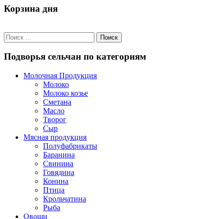
Корзина дня
Подворья сельчан по категориям
Молочная Продукция
Молоко
Молоко козье
Сметана
Масло
Творог
Сыр
Мясная продукция
Полуфабрикаты
Баранина
Свинина
Говядина
Конина
Птица
Крольчатина
Рыба
Овощи