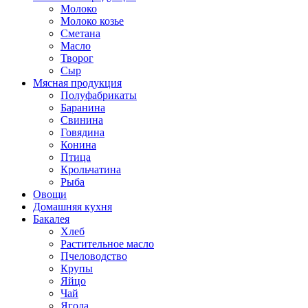
Молоко
Молоко козье
Сметана
Масло
Творог
Сыр
Мясная продукция
Полуфабрикаты
Баранина
Свинина
Говядина
Конина
Птица
Крольчатина
Рыба
Овощи
Домашняя кухня
Бакалея
Хлеб
Растительное масло
Пчеловодство
Крупы
Яйцо
Чай
Ягода