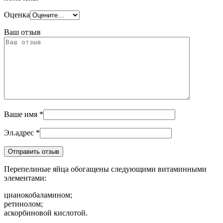
Оценка
Ваш отзыв
Ваше имя
*
Эл.адрес
*
Перепелиные яйца обогащены следующими витаминными
элементами:
цианокобаламином;
ретинолом;
аскорбиновой кислотой.