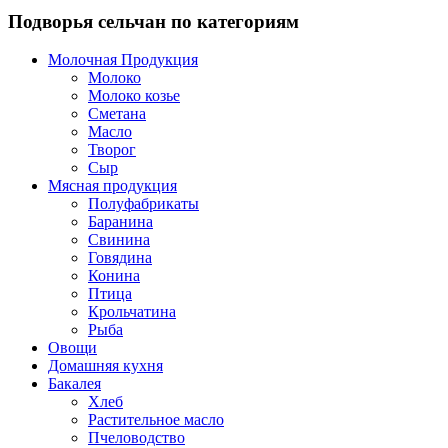
Подворья сельчан по категориям
Молочная Продукция
Молоко
Молоко козье
Сметана
Масло
Творог
Сыр
Мясная продукция
Полуфабрикаты
Баранина
Свинина
Говядина
Конина
Птица
Крольчатина
Рыба
Овощи
Домашняя кухня
Бакалея
Хлеб
Растительное масло
Пчеловодство