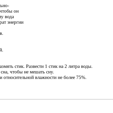
льно-
 чтобы он
му вода
рат энергии
в.
й.
змять стик. Развести 1 стик на 2 литра воды.
сна, чтобы не мешать сну.
 и относительной влажности не более 75%.