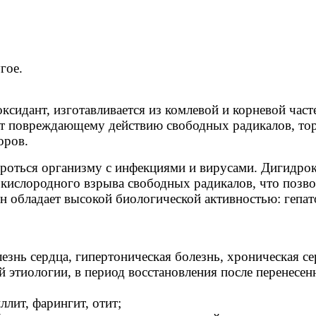
гое.
сидант, изготавливается из комлевой и корневой час
т повреждающему действию свободных радикалов, торм
оров.
ороться организму с инфекциями и вирусами. Дигидрок
 кислородного взрыва свободных радикалов, что позво
он обладает высокой биологической активностью: гепа
езнь сердца, гипертоническая болезнь, хроническая се
 этиологии, в период восстановления после перенесен
лит, фарингит, отит;