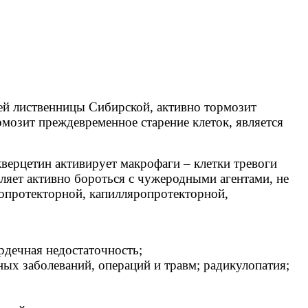
тей лиственницы Сибирской, активно тормозит
озит преждевременное старение клеток, является
верцетин активирует макрофаги – клетки тревоги
ляет активно бороться с чужеродными агентами, не
топротекторной, капилляропротекторной,
рдечная недостаточность;
ных заболеваний, операций и травм; радикулопатия;