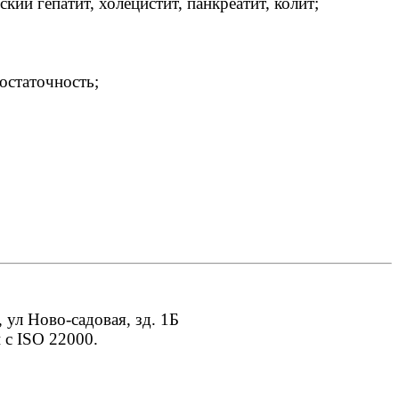
ий гепатит, холецистит, панкреатит, колит;
остаточность;
ул Ново-садовая, зд. 1Б
с ISО 22000.