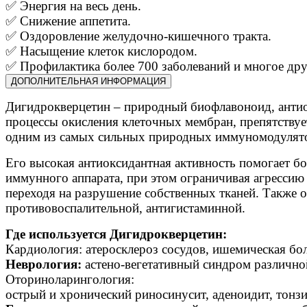
✅ Энергия на весь день.
✅ Снижение аппетита.
✅ Оздоровление желудочно-кишечного тракта.
✅ Насыщение клеток кислородом.
✅ Профилактика более 700 заболеваний и многое дру
ДОПОЛНИТЕЛЬНАЯ ИНФОРМАЦИЯ
Дигидрокверцетин – природный биофлавоноид, антиок
процессы окисления клеточных мембран, препятствуе
одним из самых сильных природных иммуномодулят
Его высокая антиоксидантная активность помогает б
иммунного аппарата, при этом ограничивая агрессию
переходя на разрушение собственных тканей. Также 
противовоспалительной, антигистаминной.
Где используется Дигидрокверцетин:
Кардиология: атеросклероз сосудов, ишемическая бол
Неврология:
астено-вегетативный синдром различной
Оториноларингология:
острый и хронический риносинусит, аденоидит, тонзил