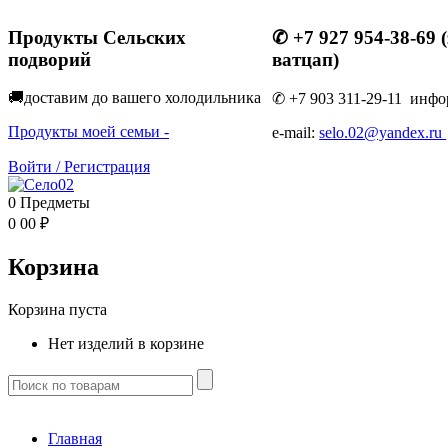
Продукты Сельских
✆ +7 927 954-38-69 
подворий
ватцап)
🚚доставим до вашего холодильник
а
✆ +7 903 311-29-11 инфо
Продукты моей семьи -
e-mail:
selo.02@yandex.ru
Войти
/
Регистрация
0
Предметы
0
00
₽
Корзина
Корзина пуста
Нет изделий в корзине
Главная