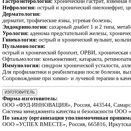
Гастроэнтерология:
хронический гастрит, язвенная 
Нефрология:
острый и хронический пиелонефрит, ци
Дерматология:
дерматит, трофические язвы, угревая болезнь;
Эндокринология:
сахарный диабет 1 и 2 типа, мета
Урология:
аденома предстательной железы, хроничес
Гинекология:
острый и хронический вульвит, кольпи
Пульмонология:
острый и хронический бронхит, ОРВИ, хроническая о
Офтальмология: конъюнктивит, катаракта, ретинопати
Иммунология:
синдром хронической усталости, алле
Для профилактики и реабилитации после болезни, в
Сопровождение при химио- и лучевой терапии в каче
ИЗГОТОВИТЕЛЬ
Фирма-изготовитель:
ООО «ФУД-ИННОВАЦИЯ», Россия, 443544, Самарская о
Система менеджмента качества и безопасности ООО
По заказу (организация уполномоченная принимат
ООО «УСПЕХ ВМЕСТЕ», Россия, 665816, Иркутская обл