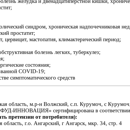
болезнь желудка и двенадцатиперстной кишки, хроническ
стит;
болический синдром, хроническая надпочечниковая нед
кий простатит;
т, цервицит, мастопатия, климактерический период;
бструктивная болезнь легких, туберкулез;
я;
ргические состояния;
ызванной COVID-19;
стве симптоматического средств
бласть, м.р-н Волжский, с.п. Курумоч, с Курумоч, 
 «ФУД-ИННОВАЦИЯ» сертифицирована в соответствии 
ь претензии от потребителя):
асть, г.о. Ангарский, г Ангарск, мкр. 34, стр. 4