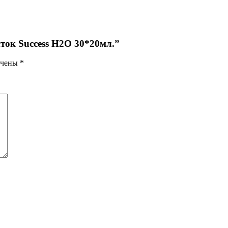
ок Success H2O 30*20мл.”
ечены
*