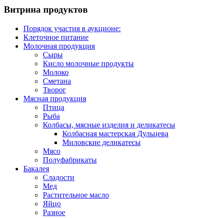
Витрина продуктов
Порядок участия в аукционе:
Клеточное питание
Молочная продукция
Сыры
Кисло молочные продукты
Молоко
Сметана
Творог
Мясная продукция
Птица
Рыба
Колбасы, мясные изделия и деликатесы
Колбасная мастерская Дульцева
Миловские деликатесы
Мясо
Полуфабрикаты
Бакалея
Сладости
Мед
Растительное масло
Яйцо
Разное