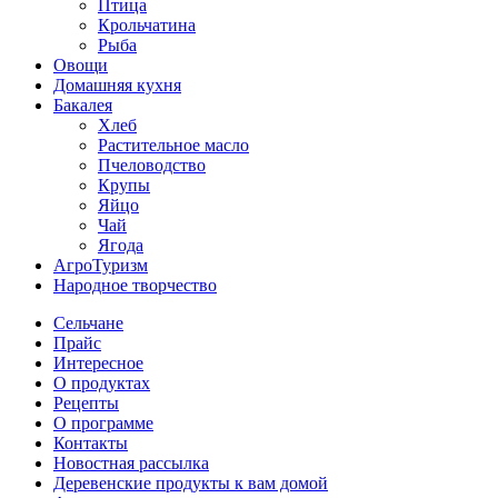
Птица
Крольчатина
Рыба
Овощи
Домашняя кухня
Бакалея
Хлеб
Растительное масло
Пчеловодство
Крупы
Яйцо
Чай
Ягода
АгроТуризм
Народное творчество
Сельчане
Прайс
Интересное
О продуктах
Рецепты
О программе
Контакты
Новостная рассылка
Деревенские продукты к вам домой