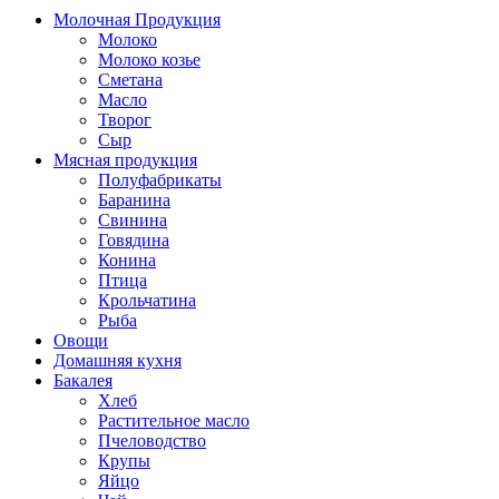
Молочная Продукция
Молоко
Молоко козье
Сметана
Масло
Творог
Сыр
Мясная продукция
Полуфабрикаты
Баранина
Свинина
Говядина
Конина
Птица
Крольчатина
Рыба
Овощи
Домашняя кухня
Бакалея
Хлеб
Растительное масло
Пчеловодство
Крупы
Яйцо