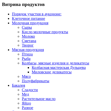
Витрина продуктов
Порядок участия в аукционе:
Клеточное питание
Молочная продукция
Сыры
Кисло молочные продукты
Молоко
Сметана
Творог
Мясная продукция
Птица
Рыба
Колбасы, мясные изделия и деликатесы
Колбасная мастерская Дульцева
Миловские деликатесы
Мясо
Полуфабрикаты
Бакалея
Сладости
Мед
Растительное масло
Яйцо
Разное