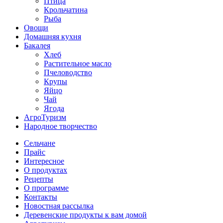
Птица
Крольчатина
Рыба
Овощи
Домашняя кухня
Бакалея
Хлеб
Растительное масло
Пчеловодство
Крупы
Яйцо
Чай
Ягода
АгроТуризм
Народное творчество
Сельчане
Прайс
Интересное
О продуктах
Рецепты
О программе
Контакты
Новостная рассылка
Деревенские продукты к вам домой