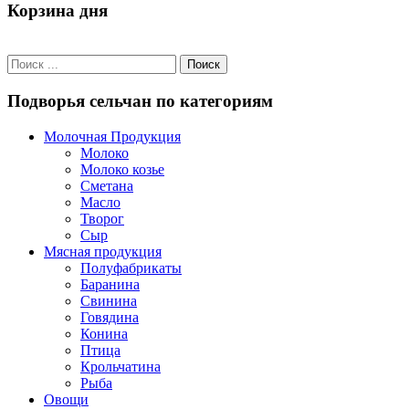
Корзина дня
Подворья сельчан по категориям
Молочная Продукция
Молоко
Молоко козье
Сметана
Масло
Творог
Сыр
Мясная продукция
Полуфабрикаты
Баранина
Свинина
Говядина
Конина
Птица
Крольчатина
Рыба
Овощи