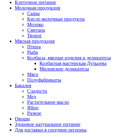
Клеточное питание
Молочная продукция
Сыры
Кисло молочные продукты
Молоко
Сметана
Творог
Мясная продукция
Птица
Рыба
Колбасы, мясные изделия и деликатесы
Колбасная мастерская Дульцева
Миловские деликатесы
Мясо
Полуфабрикаты
Бакалея
Сладости
Мед
Растительное масло
Яйцо
Разное
Овощи
Здоровое натуральное питание
Для доставки в соседние регионы