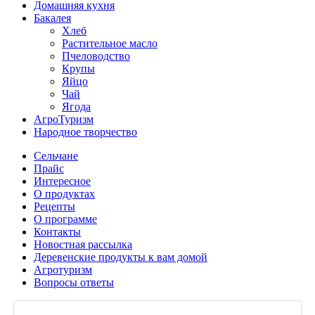
Домашняя кухня
Бакалея
Хлеб
Растительное масло
Пчеловодство
Крупы
Яйцо
Чай
Ягода
АгроТуризм
Народное творчество
Сельчане
Прайс
Интересное
О продуктах
Рецепты
О программе
Контакты
Новостная рассылка
Деревенские продукты к вам домой
Агротуризм
Вопросы ответы