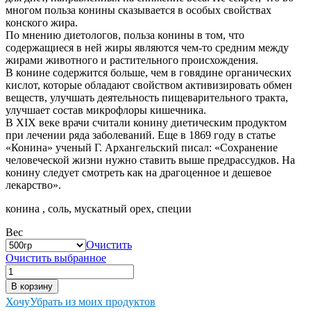
многом польза конины сказывается в особых свойствах
конского жира.
По мнению диетологов, польза конины в том, что
содержащиеся в ней жиры являются чем-то средним между
жирами животного и растительного происхождения.
В конине содержится больше, чем в говядине органических
кислот, которые обладают свойством активизировать обмен
веществ, улучшать деятельность пищеварительного тракта,
улучшает состав микрофлоры кишечника.
В ХIХ веке врачи считали конину диетическим продуктом
при лечении ряда заболеваний. Еще в 1869 году в статье
«Конина» ученый Г. Архангельский писал: «Сохранение
человеческой жизни нужно ставить выше предрассудков. На
конину следует смотреть как на драгоценное и дешевое
лекарство».
конина , соль, мускатный орех, специи
Вес
Очистить
Очистить выбранное
Количество
товара
В корзину
Конина
Хочу
Убрать из моих продуктов
рубленная,