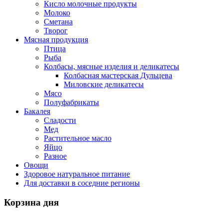
Кисло молочные продукты
Молоко
Сметана
Творог
Мясная продукция
Птица
Рыба
Колбасы, мясные изделия и деликатесы
Колбасная мастерская Дульцева
Миловские деликатесы
Мясо
Полуфабрикаты
Бакалея
Сладости
Мед
Растительное масло
Яйцо
Разное
Овощи
Здоровое натуральное питание
Для доставки в соседние регионы
Корзина дня