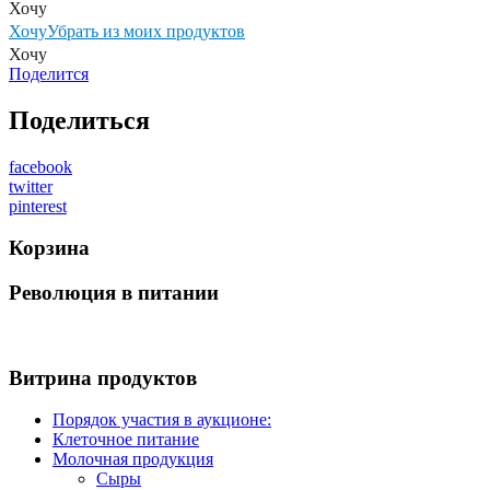
Хочу
варено
Хочу
Убрать из моих продуктов
копченая
Хочу
в
натуральной
Поделится
оболочке
Поделиться
facebook
twitter
pinterest
Корзина
Революция в питании
Витрина продуктов
Порядок участия в аукционе:
Клеточное питание
Молочная продукция
Сыры