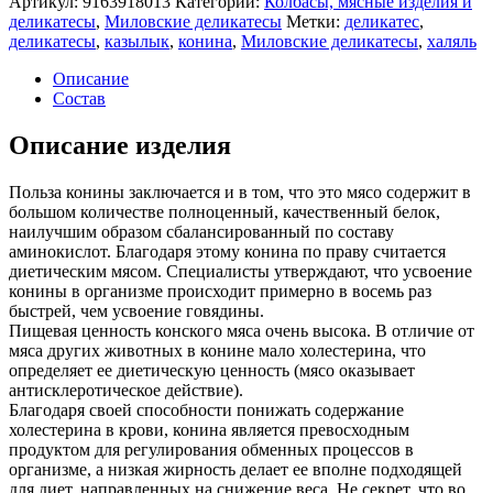
Артикул:
9163918013
Категории:
Колбасы, мясные изделия и
деликатесы
,
Миловские деликатесы
Метки:
деликатес
,
деликатесы
,
казылык
,
конина
,
Миловские деликатесы
,
халяль
Описание
Состав
Описание изделия
Польза конины заключается и в том, что это мясо содержит в
большом количестве полноценный, качественный белок,
наилучшим образом сбалансированный по составу
аминокислот. Благодаря этому конина по праву считается
диетическим мясом. Специалисты утверждают, что усвоение
конины в организме происходит примерно в восемь раз
быстрей, чем усвоение говядины.
Пищевая ценность конского мяса очень высока. В отличие от
мяса других животных в конине мало холестерина, что
определяет ее диетическую ценность (мясо оказывает
антисклеротическое действие).
Благодаря своей способности понижать содержание
холестерина в крови, конина является превосходным
продуктом для регулирования обменных процессов в
организме, а низкая жирность делает ее вполне подходящей
для диет, направленных на снижение веса. Не секрет, что во