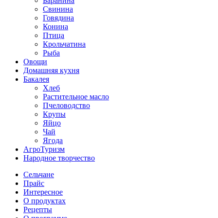
Баранина
Свинина
Говядина
Конина
Птица
Крольчатина
Рыба
Овощи
Домашняя кухня
Бакалея
Хлеб
Растительное масло
Пчеловодство
Крупы
Яйцо
Чай
Ягода
АгроТуризм
Народное творчество
Сельчане
Прайс
Интересное
О продуктах
Рецепты