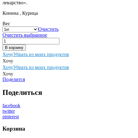
лекарство».
Конина , Курица
Вес
Очистить
Очистить выбранное
Количество
товара
В корзину
Фирменные
Хочу
Убрать из моих продуктов
сосиски
Хочу
(
Хочу
Убрать из моих продуктов
конина,
Хочу
курица)
Поделится
Поделиться
facebook
twitter
pinterest
Корзина