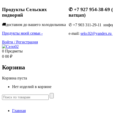
Продукты Сельских
✆ +7 927 954-38-69 
подворий
ватцап)
🚚доставим до вашего холодильник
а
✆ +7 903 311-29-11 инфо
Продукты моей семьи -
e-mail:
selo.02@yandex.ru
Войти
/
Регистрация
0
Предметы
0
00
₽
Корзина
Корзина пуста
Нет изделий в корзине
Главная