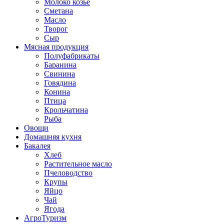
Молоко козье
Сметана
Масло
Творог
Сыр
Мясная продукция
Полуфабрикаты
Баранина
Свинина
Говядина
Конина
Птица
Крольчатина
Рыба
Овощи
Домашняя кухня
Бакалея
Хлеб
Растительное масло
Пчеловодство
Крупы
Яйцо
Чай
Ягода
АгроТуризм