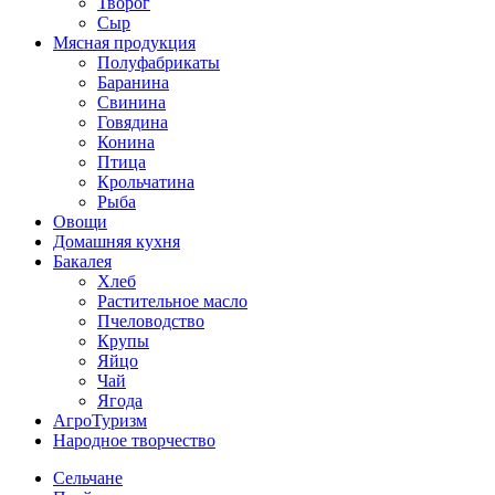
Творог
Сыр
Мясная продукция
Полуфабрикаты
Баранина
Свинина
Говядина
Конина
Птица
Крольчатина
Рыба
Овощи
Домашняя кухня
Бакалея
Хлеб
Растительное масло
Пчеловодство
Крупы
Яйцо
Чай
Ягода
АгроТуризм
Народное творчество
Сельчане