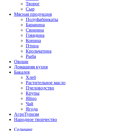
Творог
Сыр
Мясная продукция
Полуфабрикаты
Баранина
Свинина
Говядина
Конина
Птица
Крольчатина
Рыба
Овощи
Домашняя кухня
Бакалея
Хлеб
Растительное масло
Пчеловодство
Крупы
Яйцо
Чай
Ягода
АгроТуризм
Народное творчество
Сельчане