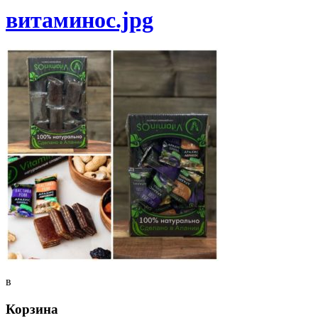
витаминос.jpg
в
Корзина