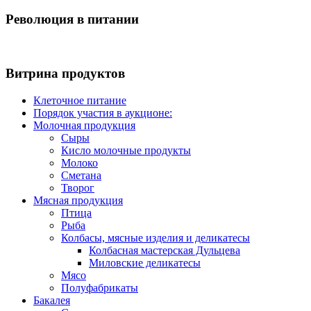
Революция в питании
Витрина продуктов
Клеточное питание
Порядок участия в аукционе:
Молочная продукция
Сыры
Кисло молочные продукты
Молоко
Сметана
Творог
Мясная продукция
Птица
Рыба
Колбасы, мясные изделия и деликатесы
Колбасная мастерская Дульцева
Миловские деликатесы
Мясо
Полуфабрикаты
Бакалея