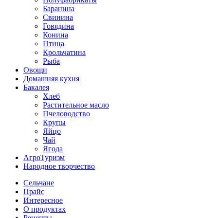
Баранина
Свинина
Говядина
Конина
Птица
Крольчатина
Рыба
Овощи
Домашняя кухня
Бакалея
Хлеб
Растительное масло
Пчеловодство
Крупы
Яйцо
Чай
Ягода
АгроТуризм
Народное творчество
Сельчане
Прайс
Интересное
О продуктах
Рецепты