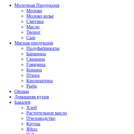
Молочная Продукция
Молоко
Молоко козье
Сметана
Масло
Творог
Сыр
Мясная продукция
Полуфабрикаты
Баранина
Свинина
Говядина
Конина
Птица
Крольчатина
Рыба
Овощи
Домашняя кухня
Бакалея
Хлеб
Растительное масло
Пчеловодство
Крупы
Яйцо