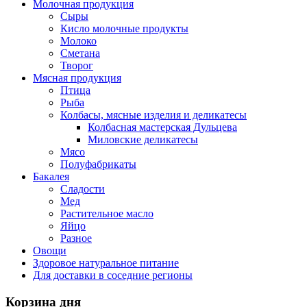
Молочная продукция
Сыры
Кисло молочные продукты
Молоко
Сметана
Творог
Мясная продукция
Птица
Рыба
Колбасы, мясные изделия и деликатесы
Колбасная мастерская Дульцева
Миловские деликатесы
Мясо
Полуфабрикаты
Бакалея
Сладости
Мед
Растительное масло
Яйцо
Разное
Овощи
Здоровое натуральное питание
Для доставки в соседние регионы
Корзина дня