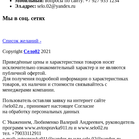
Мобильный:
вопросы по сайту: +7 927 935 1234
Эл.адрес:
selo.02@yandex.ru
Мы в соц. сетях
Список желаний -
Copyright
Село02
2021
Приведённые цены и характеристики товаров носят
исключительно ознакомительный характер и не являются
публичной офертой.
Для получения подробной информации о характеристиках
товаров, их наличии и стоимости связывайтесь с
менеджерами компании.
Пользователь оставляя заявку на интернет сайте
//selo02.ru , принимает настоящее Согласие
на обработку персональных данных
С Уважением, Любименко Валерий Андреевич, руководитель
программ www.avtospravka911.ru и www.selo02.ru
тел. +79033112911
e-mail: avtospravka911@yandex.ru или selo.02@yandex.ru