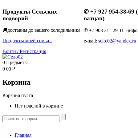
Продукты Сельских
✆ +7 927 954-38-69 
подворий
ватцап)
🚚доставим до вашего холодильник
а
✆ +7 903 311-29-11 инфо
Продукты моей семьи -
e-mail:
selo.02@yandex.ru
Войти
/
Регистрация
0
Предметы
0
00
₽
Корзина
Корзина пуста
Нет изделий в корзине
Главная