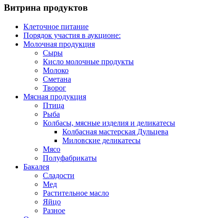
Витрина продуктов
Клеточное питание
Порядок участия в аукционе:
Молочная продукция
Сыры
Кисло молочные продукты
Молоко
Сметана
Творог
Мясная продукция
Птица
Рыба
Колбасы, мясные изделия и деликатесы
Колбасная мастерская Дульцева
Миловские деликатесы
Мясо
Полуфабрикаты
Бакалея
Сладости
Мед
Растительное масло
Яйцо
Разное