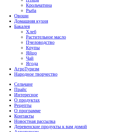
Крольчатина
Рыба
Овощи
Домашняя кухня
Бакалея
Хлеб
Растительное масло
Пчеловодство
Крупы
Яйцо
Чай
Ягода
АгроТуризм
Народное творчество
Сельчане
Прайс
Интересное
О продуктах
Рецепты
О программе
Контакты
Новостная рассылка
Деревенские продукты к вам домой
Агротуризм